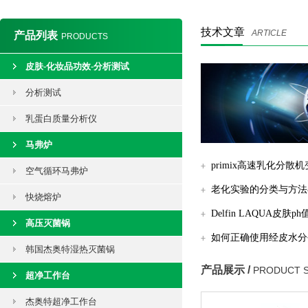
技术文章
ARTICLE
产品列表
PRODUCTS
皮肤-化妆品功效-分析测试
分析测试
乳蛋白质量分析仪
马弗炉
primix高速乳化分
空气循环马弗炉
优化
老化实验的分类与方法
快烧熔炉
用
Delfin LAQUA皮
高压灭菌锅
保养
如何正确使用经皮水分
韩国杰奥特湿热灭菌锅
评估皮肤屏障功能？
产品展示 /
PRODUCT 
超净工作台
杰奥特超净工作台