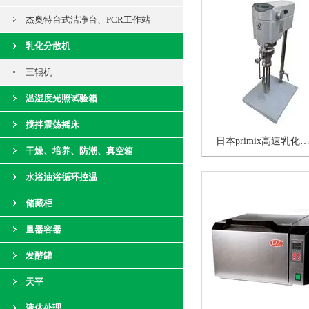
杰奥特台式洁净台、PCR工作站
乳化分散机
三辊机
温湿度光照试验箱
搅拌震荡摇床
日本primix高速乳化分
干燥、培养、防潮、真空箱
水浴油浴循环控温
储藏柜
量器容器
发酵罐
天平
液体处理