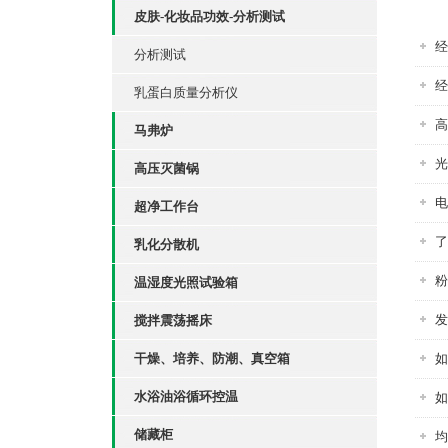
皮肤-化妆品功效-分析测试
经
分析测试
经
乳蛋白质量分析仪
高
马弗炉
光
高压灭菌锅
电
超净工作台
了
乳化分散机
粉
温湿度光照试验箱
发
搅拌震荡摇床
干燥、培养、防潮、真空箱
如
水浴油浴循环控温
如
储藏柜
均