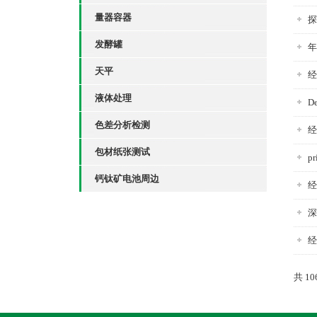
量器容器
探
发酵罐
年
天平
经
液体处理
D
色差分析检测
经
包材纸张测试
p
钙钛矿电池周边
经
深
经
共 1