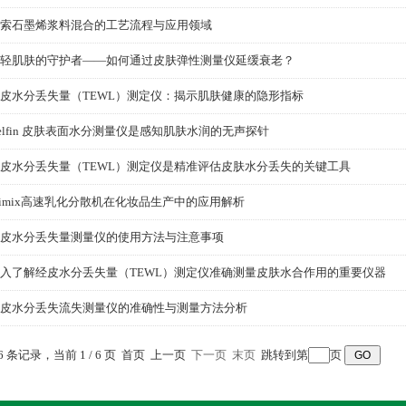
索石墨烯浆料混合的工艺流程与应用领域
轻肌肤的守护者——如何通过皮肤弹性测量仪延缓衰老？
皮水分丢失量（TEWL）测定仪：揭示肌肤健康的隐形指标
elfin 皮肤表面水分测量仪是感知肌肤水润的无声探针
皮水分丢失量（TEWL）测定仪是精准评估皮肤水分丢失的关键工具
rimix高速乳化分散机在化妆品生产中的应用解析
皮水分丢失量测量仪的使用方法与注意事项
入了解经皮水分丢失量（TEWL）测定仪准确测量皮肤水合作用的重要仪器
皮水分丢失流失测量仪的准确性与测量方法分析
06 条记录，当前 1 / 6 页 首页 上一页
下一页
末页
跳转到第
页