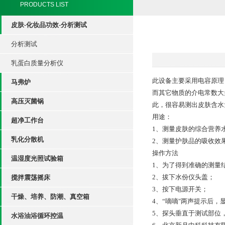
PRODUCTS LIST
皮肤-化妆品功效-分析测试
分析测试
乳蛋白质量分析仪
此设备主要采用电容原理
马弗炉
而其它物质的介电常数大
高压灭菌锅
此，很容易测出皮肤含水
用途：
超净工作台
1、测量皮肤的综合营养水
乳化分散机
2、测量护肤品的吸收效
操作方法
温湿度光照试验箱
1、为了得到准确的测量
2、拔下水份仪头盖；
搅拌震荡摇床
3、按下电源开关；
干燥、培养、防潮、真空箱
4、“嘀嘀"两声提示后，显
5、探头垂直于测试部位
水浴油浴循环控温