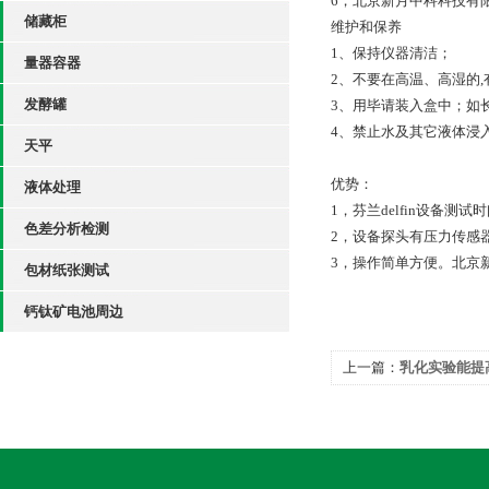
6，北京新月中科科技有
储藏柜
维护和保养
1、保持仪器清洁；
量器容器
2、不要在高温、高湿的
发酵罐
3、用毕请装入盒中；如
4、禁止水及其它液体浸
天平
优势：
液体处理
1，芬兰delfin设备测
色差分析检测
2，设备探头有压力传感
3，操作简单方便。北京
包材纸张测试
钙钛矿电池周边
上一篇：
乳化实验能提