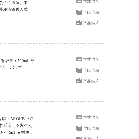
在线咨询
乳性性液体、浆
容量移液管吸入式
详细信息
产品结构
在线咨询
 容量：500mL サ
ンゴム、バルブ：
详细信息
产品结构
在线咨询
品牌：AS ONE/亚速
腐蚀性药品，不发生反
详细信息
规格：$n$n● 材质：