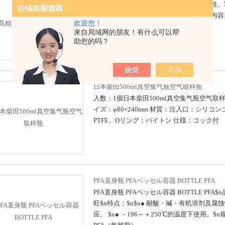
高精度内容量移液管（精密吸收粘稠、油性、
体）、（GG17料包检合格≧95%）高精度内
欢迎您！
来自局域网的朋友！有什么可以帮
助您的吗？
日本柴田500ml真空集气瓶空气取样瓶
入数：1個日本柴田500ml真空集气瓶空气取样瓶
イズ：φ80×240mm 材質：注入口：シリコ
PTFE、Oリング：バイトン 仕様：コック付
PFA直身瓶 PFAベッセル容器 BOTTLE PFA
PFA直身瓶 PFAベッセル容器 BOTTLE PFA$n
旺$n特点：$n$n● 耐酸・碱・有机溶剂及
应。 $n● －196～＋250℃的温度下使用。$n