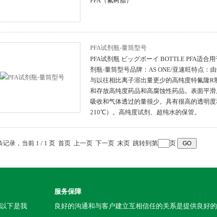
PFA（氟树脂）
PFA试剂瓶-量筒型号
PFA试剂瓶 ビッグボーイ BOTTLE PFA适合
剂瓶-量筒型号品牌：AS ONE/亚速旺特点
与以往相比离子溶出量更少的高纯度特氟隆R
和存放高纯度药品和高腐蚀性药品。表面平滑
吸收和气体透过的量很少。具有很高的透明度
210℃）。高纯度试剂、超纯水的保管。
 条记录，当前 1 / 1 页 首页 上一页 下一页 末页 跳转到第
页
服务保障
。以下是我
良好的沟通和与客户建立互相信任的关系是提供良好的