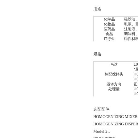
用途
化学品
硅胶油
化妆品
乳液、
医药品
注射液
食品
调味料
IT行业
磁性材
规格
马达
10
*
标配搅拌头
HO
HO
运转方向
正
处理量
HO
HO
选配配件
HOMOGENIZING MIXER M
HOMOGENIZING DISPE
Model 2.5