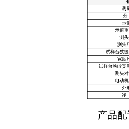
测
分
示
示值重
测头
测头
试样台狭缝
宽度
试样台狭缝宽
测头对
电动机
外
净
产品配