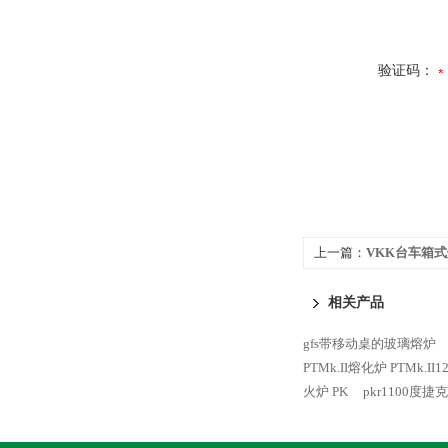
验证码：
上一篇：
VKK台车箱式
相关产品
gfs带移动桌的玻璃熔炉
PTMk.II熔化炉 PTMk.I
火炉 PK
pkr1100度