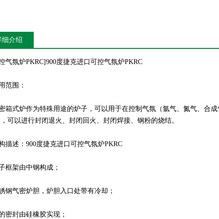
详细介绍
气氛炉PKRC]900度捷克进口可控气氛炉PKRC
用范围：
箱式炉作为特殊用途的炉子，可以用于在控制气氛（氩气、氮气、合成
0℃，可以进行封闭退火、封闭回火、封闭焊接、钢粉的烧结。
描述：900度捷克进口可控气氛炉PKRC
框架由中钢构成；
钢气密炉胆，炉胆入口处带有冷却；
密封由硅橡胶实现；