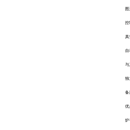
图形
控制
真
自动
与真
独立
备
优
炉子