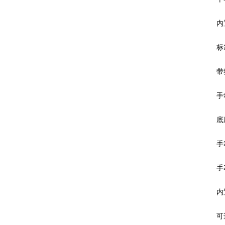
内置
标准
带独
手
底
手动
手动
内置
可