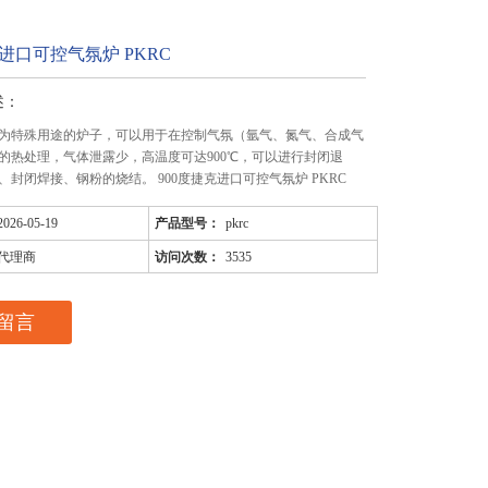
克进口可控气氛炉 PKRC
述：
为特殊用途的炉子，可以用于在控制气氛（氩气、氮气、合成气
的热处理，气体泄露少，高温度可达900℃，可以进行封闭退
、封闭焊接、钢粉的烧结。 900度捷克进口可控气氛炉 PKRC
2026-05-19
产品型号：
pkrc
代理商
访问次数：
3535
留言