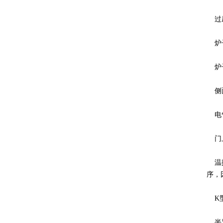
过压
炉子
炉子
侧面
电气
门上
温控
序，
K型
半导