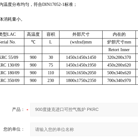
温度分布均匀，符合DIN17052-1标准；
消耗量小。
类型LAC
高温度
容积
外部尺寸
内在的
erial No.
℃
L
(wxhxd)mm
炉胆尺寸mm
Retort Inner
KRC 55/09
900
30
1450x1450x1450
320x200x370
RC 130/09
900
75
1450x1450x1950
450x200x620
RC 180/09
900
110
1650x1650x2050
500x340x620
RC 350/09
900
230
1800x1750x2350
700x340x970
产品：
您的单位：