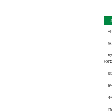
可控
应
气密
90
结构
炉子
不锈
门的