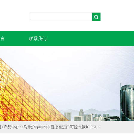
留言
联系我们
页
>
产品中心
>>
马弗炉
>
pkrc900度捷克进口可控气氛炉 PKRC