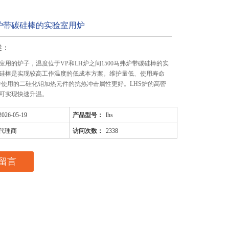
弗炉带碳硅棒的实验室用炉
述：
应用的炉子，温度位于VP和LH炉之间1500马弗炉带碳硅棒的实
硅棒是实现较高工作温度的低成本方案。维护量低、使用寿命
中使用的二硅化钼加热元件的抗热冲击属性更好。LHS炉的高密
可实现快速升温。
2026-05-19
产品型号：
lhs
代理商
访问次数：
2338
留言