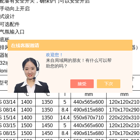
配备有安全开关，确保炉门可以安全开启
手动向上开启
式设计
可选配件
气氛输入口
底板
排风扇的喷嘴和用来排烟的通风分流器（需配备HT40P控制器
欢迎您！
器输入测量校对
来自局域网的朋友！有什么可以帮
232或EIA485接口（包括数据线和软件）
助您的吗？
Monit套件（软件和和接口）
长期使用
外部尺寸
内部尺寸
型号
高温度
容量
高温度
(wxhxd)
(wxhxd)
°C
°C
l
mm
mm
 03/14
1400
1350
5
440x565x600
120x120x210
 08/14
1400
1350
8.4
490x615x680
170x170x290
 15/14
1400
1350
14.4
550x670x710
220x220x310
 03/15
1500
1450
5
440x565x600
120x120x210
 08/15
1500
1450
8.4
490x615x680
170x170x290