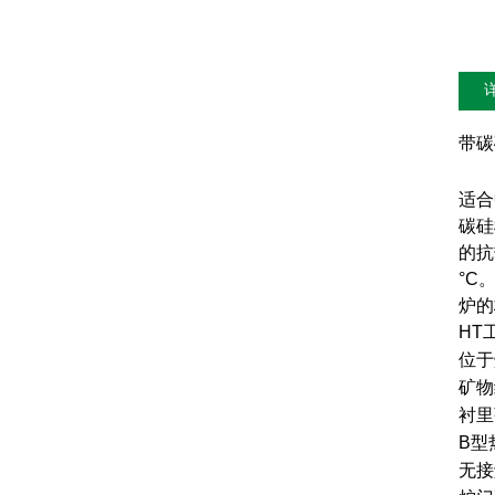
带碳
适合
碳硅
的抗
°C
炉的
HT
位于
矿物
衬里
B型
无接