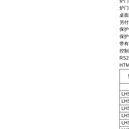
炉门
炉门
桌面
另付
保护
保护
带有
控制
RS
HT
LHS
LHS
LHS
LHS
LHS