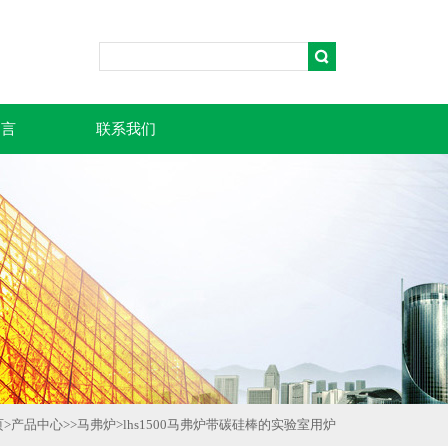
留言
联系我们
页
>
产品中心
>>
马弗炉
>
lhs1500马弗炉带碳硅棒的实验室用炉