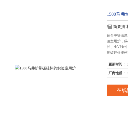
1500马
简要描
适合中等温度
验室用炉，碳
长、比VP炉
度碳硅棒排列
更新时间：
厂商性质：
在线