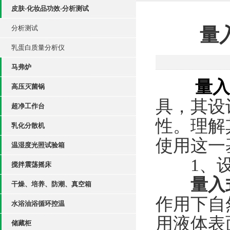
皮肤-化妆品功效-分析测试
分析测试
量
乳蛋白质量分析仪
马弗炉
量入
高压灭菌锅
具，其设
超净工作台
性。理解
乳化分散机
使用这一
温湿度光照试验箱
​​1、
搅拌震荡摇床
量入
干燥、培养、防潮、真空箱
作用下自
水浴油浴循环控温
用液体表
储藏柜