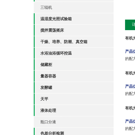
三辊机
温湿度光照试验箱
搅拌震荡摇床
有机
干燥、培养、防潮、真空箱
产品
水浴油浴循环控温
的配
储藏柜
有机
量器容器
产品
发酵罐
的配
天平
有机
液体处理
产品
瓶口分液
的配
色差分析检测