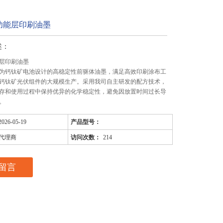
功能层印刷油墨
述：
层印刷油墨
为钙钛矿电池设计的高稳定性前驱体油墨，满足高效印刷涂布工
钙钛矿光伏组件的大规模生产。采用我司自主研发的配方技术，
存和使用过程中保持优异的化学稳定性，避免因放置时间过长导
。
2026-05-19
产品型号：
代理商
访问次数：
214
留言