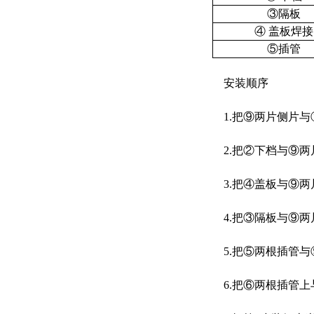
③隔板
④ 盖板焊接
⑤插管
安装顺序
1.把⑨两片侧片与
2.把②下档与⑨两
3.把④盖板与⑨两
4.把③隔板与⑨两
5.把⑤两根插管与
6.把⑥两根插管上