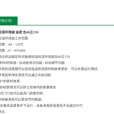
详细介绍
湿环境箱 温度 负40正150
恒湿环境箱工作范围
 : -40 ~ 150℃
 : 25 ~ 95%RH
特点药品稳定性试验箱恒温恒湿环境箱负40正150
PID控制器 / 自动校准功功能 / 自动调节功能
外部的湿度桶可以使高低温和湿度控制效果更好，可以长期运行测试。
环系统和净化系统可以减少水的消耗
有*的密封效果。
抗热的硅胶填充可以防止腔体内的热量散失
两点式门闩也可以提高门的密封性。
的绝缘系统可以更加节约能源。
即便在最高温度条件下运行，设备表面的温度也不会超过60℃.
特点