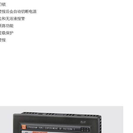
门锁
警报后会自动切断电源
位和无浴液报警
断路功能
过载保护
警报