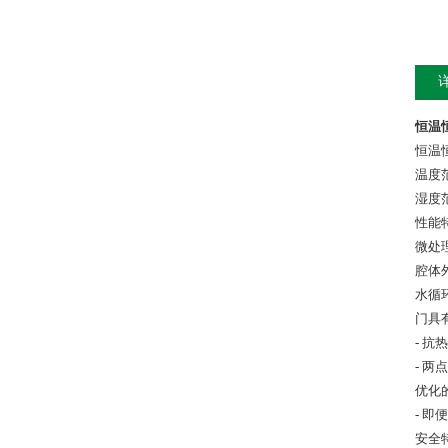
恒温恒
恒温
温度范围
湿度范围
性能
微处理
腔体
水循
门具
- 
- 
优化
- 
安全