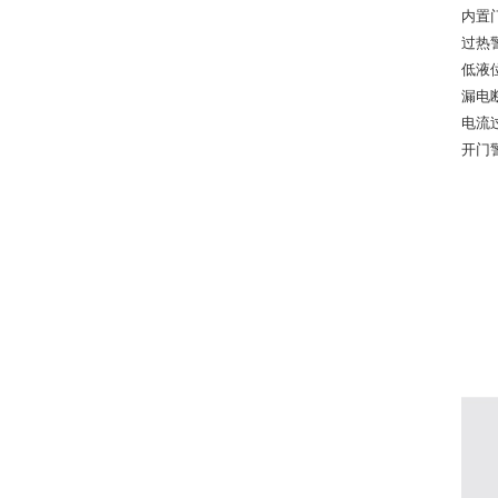
内置
过热
低液
漏电
电流
开门