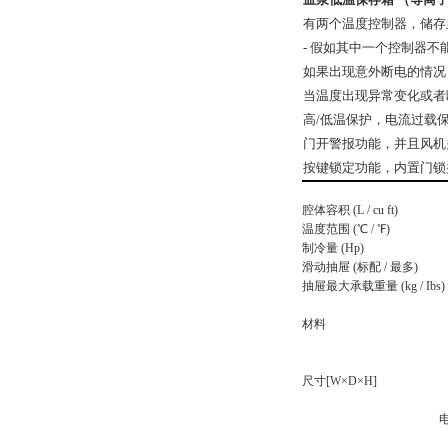
有两个温度控制器，储存
- 假如其中一个控制器
如果出现意外断电的情况
当温度出现异常变化或者
高/低温保护，电流过载
门开警报功能，并且风机
按键锁定功能，内置门锁
腔体容积 (L / cu ft)
温度范围 (℃ / ℉)
制冷量 (Hp)
滑动抽屉 (标配 / 最多)
抽屉最大承载重量 (kg / Ibs)
材料
尺寸[W×D×H]
电