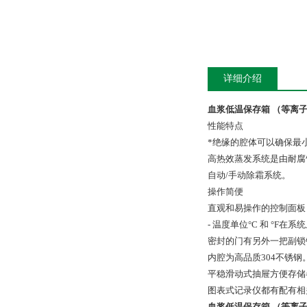
详细介绍
血浆低温保存箱 （等离
性能特点
*绝缘的腔体可以确保最
高热效蒸发系统是由耐腐
自动/手动除霜系统。
操作简便
直观和易操作的控制面板
- 温度单位°C 和 °F在
密封的门有另外一把副锁
内腔为高品质304不锈钢
平稳滑动式抽屉方便存储
图表式记录仪都有配有相
血浆低温保存箱 （等离