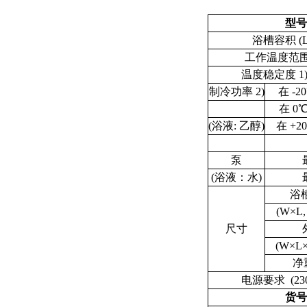
型号
浴槽容积 (L / 
工作温度范围 (
温度稳定度
1
制冷功率
2)
在 -20
在 0℃
(浴液: 乙醇)
在 +20
泵
(浴液：水)
浴
(W×L, 
尺寸
(W×L×H
净重
电源要求 (230V
货号