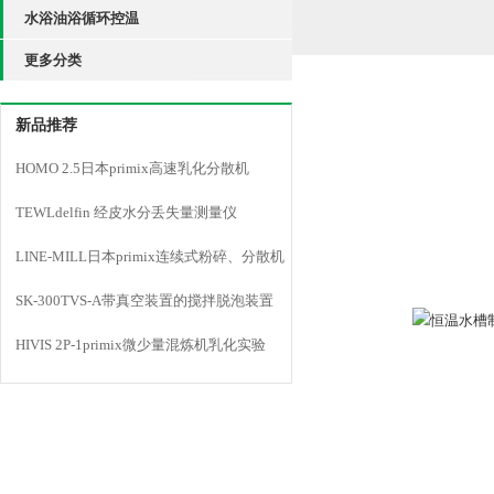
水浴油浴循环控温
更多分类
新品推荐
HOMO 2.5日本primix高速乳化分散机
TEWLdelfin 经皮水分丢失量测量仪
LINE-MILL日本primix连续式粉碎、分散机
LINE MILL
SK-300TVS-A带真空装置的搅拌脱泡装置
HIVIS 2P-1primix微少量混炼机乳化实验