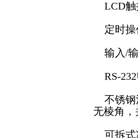
LCD触
定时操作
输入/输
RS-2
不锈钢浴
无棱角，
可拆式冷