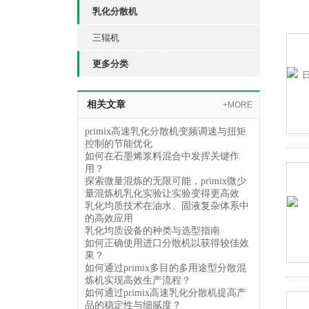
乳化分散机
三辊机
更多分类
相关文章
+MORE
primix高速乳化分散机变频调速与扭矩
控制的节能优化
如何在石墨烯浆料混合中发挥关键作
用？
探索微量混炼的无限可能，primix微少
量混炼机乳化实验让实验变得更高效
乳化均质技术在油水、固液复杂体系中
的高效应用
乳化均质设备的种类与选型指南
如何正确使用进口分散机以获得较佳效
果？
如何通过primix多目的多用途型分散混
炼机实现高效生产流程？
如何通过primix高速乳化分散机提高产
品的稳定性与细腻度？