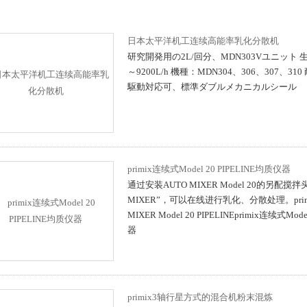
日本太平洋机工连续高能率乳化分散机
研究開発用の2L/回分、MDN303Vユニット 
～9200L/h 機種：MDN304、306、307、
駆動対応可、標準ダブルメカニカルシール
primix连续式Model 20 PIPELINE均质仪器
通过安装AUTO MIXER Model 20的另配搅拌头“
MIXER”，可以在线进行乳化、分散处理。prim
MIXER Model 20 PIPELINEprimix连续式Mod
器
primix3轴行星方式的混合机粉末混炼