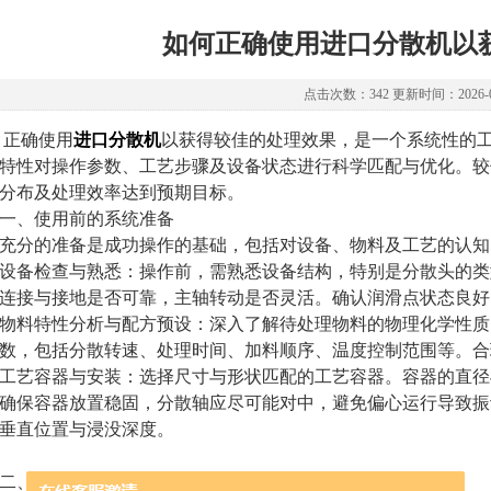
如何正确使用进口分散机以
点击次数：342 更新时间：2026-0
确使用
进口分散机
以获得较佳的处理效果，是一个系统性的
特性对操作参数、工艺步骤及设备状态进行科学匹配与优化。较
分布及处理效率达到预期目标。
、使用前的系统准备
分的准备是成功操作的基础，包括对设备、物料及工艺的认知
备检查与熟悉：操作前，需熟悉设备结构，特别是分散头的类
连接与接地是否可靠，主轴转动是否灵活。确认润滑点状态良好
料特性分析与配方预设：深入了解待处理物料的物理化学性质
数，包括分散转速、处理时间、加料顺序、温度控制范围等。合
艺容器与安装：选择尺寸与形状匹配的工艺容器。容器的直径
确保容器放置稳固，分散轴应尽可能对中，避免偏心运行导致振
垂直位置与浸没深度。
、操作过程中的关键控制