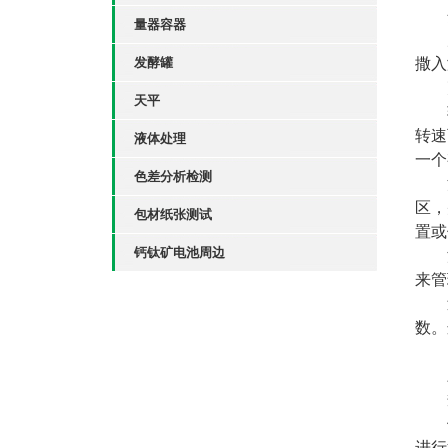
分
量器容器
启
发酵罐
撒入
剪
天平
转
转速
液体处理
一个
色差分析检测
流
区，
包材纸张测试
置或
钙钛矿电池周边
温
来管
过
数。
三
规
停
进行