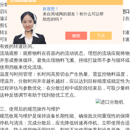
散过程是动态的，需根据实时观察与经验进行调整。
欢迎您！
动与预混合：在将粉体加入液体前，通常先以中低速启动
进口
来自局域网的朋友！有什么可以帮
漩涡中，避免一次性大量投入导致结块或粉尘飞扬。此阶段旨在
助您的吗？
切分散阶段的控制：
速选择：在粉体基本润湿后，逐步提高转速至工作范围。转速
可能产生过多热量、导致溶剂挥发或破坏物料结构；过低的转速
有效的转速区间。
场观察：观察物料在容器内的流动状态。理想的流场应能将物
并形成整体循环。避免出现物料飞溅、持续打旋而不参与循环或
使用挡板来优化流场。
度与时间管理：长时间高剪切会产生热量。需监控物料温度，
理温升。分散时间并非越长越好，应以达到目标细度或稳定性为
程评估与参数优化：在分散过程中或阶段结束后，可取少量样
这种反馈调节有助于找到较优工艺点。
、使用后的规范操作与维护
范收尾与维护是保持设备长期性能、确保批次间重现性的保障
机与清洗：完成分散后，应先降低转速再停机。立即使用合适
清洗，防止残留物干固结垢，影响下次使用效果和设备平衡。清