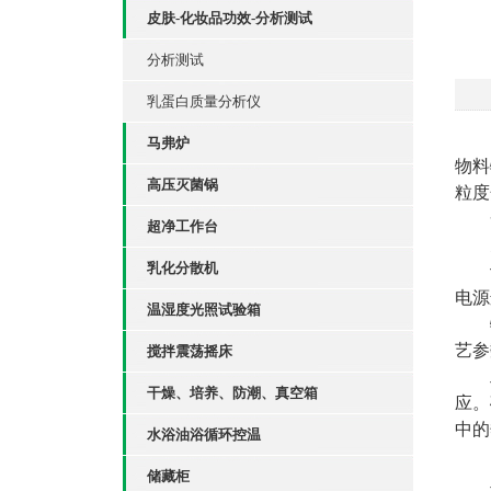
皮肤-化妆品功效-分析测试
分析测试
乳蛋白质量分析仪
正
马弗炉
物料
高压灭菌锅
粒度
一
超净工作台
充
乳化分散机
设
电源
温湿度光照试验箱
物
艺参
搅拌震荡摇床
工
干燥、培养、防潮、真空箱
应。
中的
水浴油浴循环控温
储藏柜
二