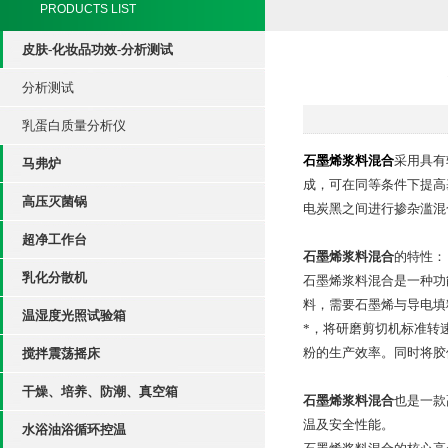
PRODUCTS LIST
皮肤-化妆品功效-分析测试
分析测试
乳蛋白质量分析仪
石墨烯浆料混合
采用具有
马弗炉
成，可在同等条件下提高
高压灭菌锅
电炭黑之间进行掺杂滥混
超净工作台
石墨烯浆料混合
的特性：
乳化分散机
石墨烯浆料混合是一种功
料，需要石墨烯与导电填
温湿度光照试验箱
*，将研磨剪切机标准转
粉的生产效率。同时将胶
搅拌震荡摇床
干燥、培养、防潮、真空箱
石墨烯浆料混合
也是一款
温及安全性能。
水浴油浴循环控温