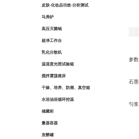
皮肤-化妆品功效-分析测试
马弗炉
高压灭菌锅
超净工作台
1、
乳化分散机
参数
温湿度光照试验箱
2、
搅拌震荡摇床
石墨
干燥、培养、防潮、真空箱
3、
水浴油浴循环控温
匀浆
储藏柜
4、
量器容器
发酵罐