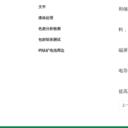
1、
天平
和储
液体处理
2、
色差分析检测
料，
包材纸张测试
3、
磁屏
钙钛矿电池周边
4、
电导
5、
提高
上