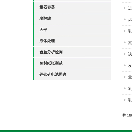
量器容器
进
发酵罐
温
天平
乳
液体处理
杰
色差分析检测
决
包材纸张测试
发
钙钛矿电池周边
量
乳
乳
共 1