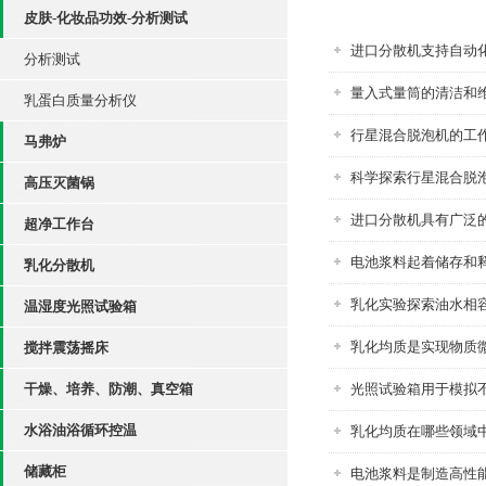
皮肤-化妆品功效-分析测试
进口分散机支持自动
分析测试
量入式量筒的清洁和
乳蛋白质量分析仪
行星混合脱泡机的工
马弗炉
科学探索行星混合脱
高压灭菌锅
进口分散机具有广泛
超净工作台
电池浆料起着储存和
乳化分散机
乳化实验探索油水相
温湿度光照试验箱
乳化均质是实现物质
搅拌震荡摇床
干燥、培养、防潮、真空箱
光照试验箱用于模拟
水浴油浴循环控温
乳化均质在哪些领域
储藏柜
电池浆料是制造高性