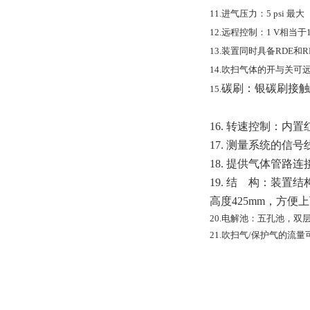
11.
进气压力：
5 psi
最大
12.
远程控制：
1 V
相当于
13.
装置同时具备
RDE
和
R
14.
吹扫气体的开与关可
碳刷：银碳刷接触
15.
16.
转速控制：内置
17.
测量系统的信号
18.
提供气体管路连
19.
结
构：装置结
高度
425mm
，方便上
20.
电解池：五孔池，双
21.
吹扫气
/
保护气的流量