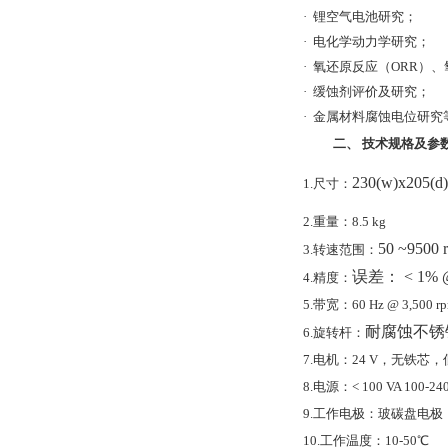
·
锂空气电池研究；
·
电化学动力学研究；
·
氧还原反应（
ORR
）、
·
缓蚀剂评价及研究；
·
金属材料腐蚀电位研究
二、
技术规格及参
230(w)x205(d
1.
尺寸：
2.
重量：
8.5 kg
50 ~9500 
3.
转速范围：
误差：
< 1% @
4.
精度：
5.
带宽：
60 Hz @ 3,500 r
耐腐蚀不锈
6.
旋转杆：
7.
电机：
24 V
，无铁芯，
8.
电源：
< 100 VA 100-24
9.
工作电极：玻碳盘电极
10.
工作温度：
10-50
℃