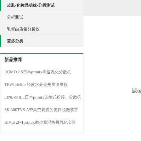
皮肤-化妆品功效-分析测试
分析测试
乳蛋白质量分析仪
更多分类
新品推荐
HOMO 2.5日本primix高速乳化分散机
TEWLdelfin 经皮水分丢失量测量仪
LINE-MILL日本primix连续式粉碎、分散机
LINE MILL
SK-300TVS-A带真空装置的搅拌脱泡装置
HIVIS 2P-1primix微少量混炼机乳化实验