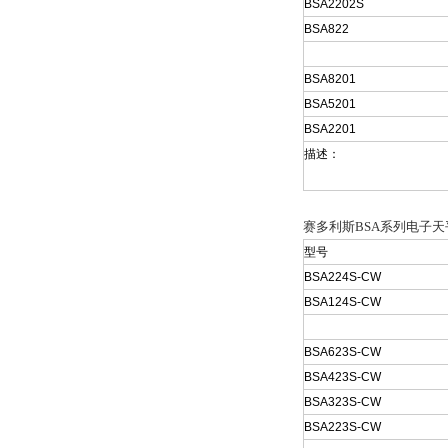
BSA2202S
BSA822
BSA8201
BSA5201
BSA2201
描述：
赛多利斯BSA系列电子天
型号
BSA224S-CW
BSA124S-CW
BSA623S-CW
BSA423S-CW
BSA323S-CW
BSA223S-CW