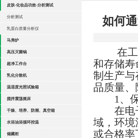
皮肤-化妆品功效-分析测试
分析测试
如何通
乳蛋白质量分析仪
马弗炉
在工业
高压灭菌锅
和存储寿
超净工作台
制生产与
乳化分散机
品质量、
温湿度光照试验箱
​​1、保
搅拌震荡摇床
在电子
干燥、培养、防潮、真空箱
域，环境
水浴油浴循环控温
或合格率
储藏柜