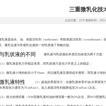
三重微乳化技
点击次数：2379 更新时间：2023-0
微乳液是由水、油、表面活性剂（surfactant）和助表面活性剂（cosurfac
系。微乳化液与常规乳化液的一些性质做了简略比较。
与乳状液的不同
微乳液与乳状液的本质区别表现为两个方面：
（1）微乳液是热力学稳定体系，而乳状液只是动力学意义上的稳定；
（2）微乳液小球的粒径小于10nm，所以微乳液呈透明或半透明；而乳液小球的粒
微乳液特性
（1）超低的界面张力：在微乳液体系中油/水界面张力可降至
水界面张力通常为70 mN.m-1，加入表面活性剂能降低至20 mN.m-1左右。
（2）很大的增溶量：O/W型微乳液对油的增溶量一般为5%左右，而W/O型微乳