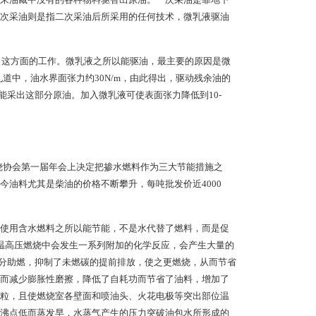
次采油则是指二次采油后所采用的任何技术，微乳液驱油
了这方面的工作。微乳液之所以能驱油，最主要的原因是微
道中，油水界面张力约30N/m，由此得出，驱动残余油的
单靠注水不能采出这部分原油。加入微乳液可使表面张力降低到10-
燃烧协会第一届年会上决定把掺水燃料作为三大节能措施之
油料尤其是柴油的价格不断攀升，每吨批发价近4000
使用含水燃料之所以能节能，不是水代替了燃料，而是促
温高压燃烧中会发生一系列附加的化学反应，会产生大量的
充分助燃，抑制了未燃碳的提前排放，使之更燃烧，从而节省
而减少膨胀性磨擦，降低了自耗功而节省了油料，增加了
粒，且使燃烧室各壁面和喷油头、火花电极等突出部位温
沸点低而蒸发早，水蒸气产生的压力突破油包水所形成的