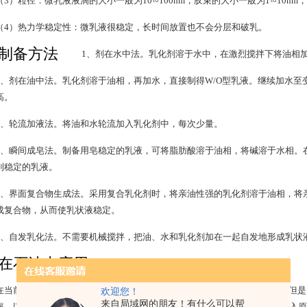
（3）粒径：微乳液液滴的大小一般为10∽100nm，胶束的大小一般为1∽10n
（4）热力学稳定性：微乳液很稳定，长时间放置也不会分层和破乳。
制备方法
1、剂在水中法。乳化剂溶于水中，在激烈搅拌下将油相加
2、剂在油中法。乳化剂溶于油相，再加水，直接制得W/O型乳液。继续加水至变
高。
3、轮流加液法。将油和水轮流加入乳化剂中，每次少量。
4、瞬间成皂法。制备用皂稳定的乳液，可将脂肪酸溶于油相，将碱溶于水相。
到稳定的乳液。
5、界面复合物生成法。采用复合乳化剂时，将亲油性强的乳化剂溶于油相，将
成复合物，从而使乳状液稳定。
6、自发乳化法。不需要机械搅拌，把油、水和乳化剂加在一起自发地形成乳状
在石油中应用
在提高原油采收率中的应用
在当前各种各样的能源中，原油发挥着重要的作用，约占世界能源的40%。但
欢迎您！
来自局域网的朋友！有什么可以帮
率，以增加原油供应，其重要性不言而喻。所谓提高原油采收率是指通过注入原