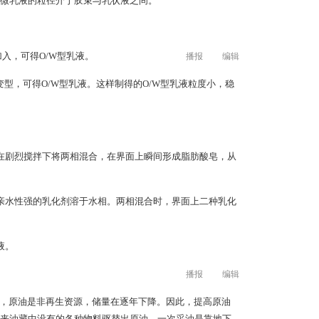
m，微乳液的粒径介于胶束与乳状液之间。
入，可得O/W型乳液。
播报
编辑
型，可得O/W型乳液。这样制得的O/W型乳液粒度小，稳
在剧烈搅拌下将两相混合，在界面上瞬间形成脂肪酸皂，从
亲水性强的乳化剂溶于水相。两相混合时，界面上二种乳化
液。
播报
编辑
是，原油是非再生资源，储量在逐年下降。因此，提高原油
来油藏中没有的各种物料驱替出原油。一次采油是靠地下