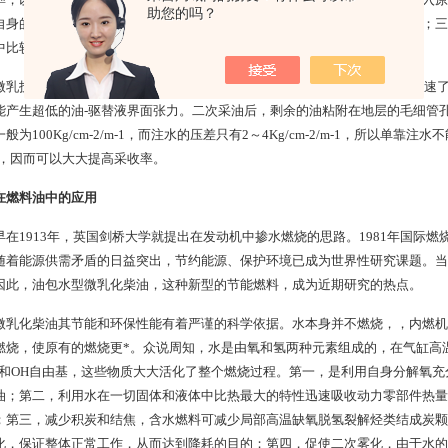
助您的吗？
自身的压力开采；二次采油是指用注气或注水等手段使油藏中局部增加压力；三
中比较有效的一种。
微乳技术用于三次采油，从60年代就已开始，70年代的两次石油危机大大加速
能产生超低的油-驱替液界面张力。二次采油后，剩余的油粘附在地层的毛细管孔
般为100Kg/cm-2/m-1，而注水的压差只有2～4Kg/cm-2/m-1，所以
/m，因而可以大大提高采收率。
在燃料油中的应用
早在1913年，英国剑桥大学就提出在发动机中掺水燃烧的思路。1981年国际
随着能源供需矛盾的日益突出，节约能源、保护环境已成为世界性研究课题。当今
因此，油包水型微乳化柴油，这种新型的节能燃料，成为近期研究的热点。
微乳化柴油其节能和环保性能有着严谨的科学依据。水本身并不燃烧，，内燃机
燃烧，使原有的燃烧更*。众说周知，水是由氧和氢两种元素组成的，在气缸高
H和OH自由基，这些物质大大活化了整个燃烧过程。第一，是利用自身分解氧
油；第二，利用水在一切固体和液体中比热最大的特性迅速吸收动力零部件热量
；第三，减少积炭和结焦，含水燃料可减少局部高温缺氧脱氢裂解烃类结成炭颗
化，保证整体正常工作，从而达到降耗的目的；第四，促使二次雾化，由于水的