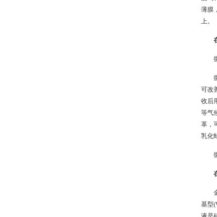
薄膜
上。
可改
收后
等气
革，
乳化
基型(W
液是