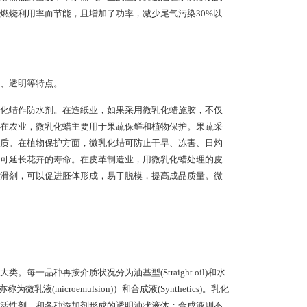
燃烧利用率而节能，且增加了功率，减少尾气污染30%以
、透明等特点。
化蜡作防水剂。在造纸业，如果采用微乳化蜡施胶，不仅
在农业，微乳化蜡主要用于果蔬保鲜和植物保护。果蔬采
质。在植物保护方面，微乳化蜡可防止干旱、冻害、日灼
可延长花卉的寿命。在皮革制造业，用微乳化蜡处理的皮
滑剂，可以促进胚体形成，易于脱模，提高成品质量。微
品种再按介质状况分为油基型(Straight oil)和水
)（亦称为微乳液(microemulsion)）和合成液(Synthetics)。乳化
活性剂、和各种添加剂形成的透明油状液体；合成液则不