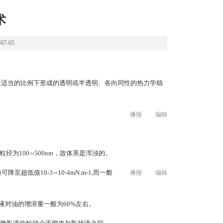
术
7-05
tant）在适当的比例下形成的透明或半透明、各向同性的热力学稳
播报
编辑
径为100∽500nm，故体系是浑浊的。
超低值10-3∽10-4mN.m-1,而一般
播报
编辑
液对油的增溶量一般为60%左右。