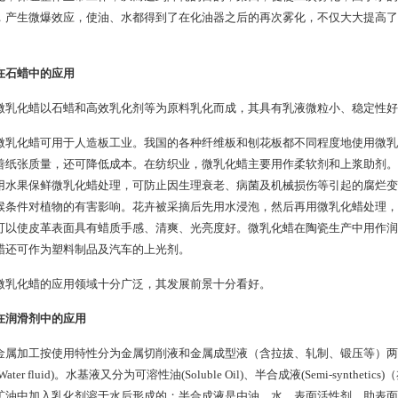
，产生微爆效应，使油、水都得到了在化油器之后的再次雾化，不仅大大提高了
在石蜡中的应用
微乳化蜡以石蜡和高效乳化剂等为原料乳化而成，其具有乳液微粒小、稳定性好
微乳化蜡可用于人造板工业。我国的各种纤维板和刨花板都不同程度地使用微乳
善纸张质量，还可降低成本。在纺织业，微乳化蜡主要用作柔软剂和上浆助剂。
用水果保鲜微乳化蜡处理，可防止因生理衰老、病菌及机械损伤等引起的腐烂变
候条件对植物的有害影响。花卉被采摘后先用水浸泡，然后再用微乳化蜡处理，
可以使皮革表面具有蜡质手感、清爽、光亮度好。微乳化蜡在陶瓷生产中用作润
蜡还可作为塑料制品及汽车的上光剂。
微乳化蜡的应用领域十分广泛，其发展前景十分看好。
在润滑剂中的应用
金属加工按使用特性分为金属切削液和金属成型液（含拉拔、轧制、锻压等）两大类。每一
ater fluid)。水基液又分为可溶性油(Soluble Oil)、半合成液(Semi-synthetics
矿油中加入乳化剂溶于水后形成的；半合成液是由油、水、表面活性剂、助表面