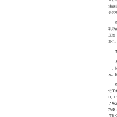
油藏
是其
乳液
压差一
3N
一。
元。
进了
O、
了燃
功率
度均