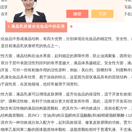
稳定因素，乳化剂在油、水环境下的范德华力是液晶结构的稳定性因素。在高温
；在常温、低温条件下，液晶分子间范德华力克服分子的热运动，乳化剂分子在
5 液晶乳状液在化妆品中的应用
肤化妆品中形成液晶结构，有四大优势，分别体现在化妆品的稳定性、安全性、
，是目前液晶乳状液研究的热点之一。
定性方面，液晶结构在油水界面，起到稳定的屏障作用，防止油滴聚集，因而化
，双分子层中表面活性剂排列的有序度越大，液晶体系越稳定。安全性方面，液
的开发，可对一些有刺激作用的活性原料，例如：美白剂、防晒剂等，到缓释作
晶乳液化妆品具有丝滑、易于涂抹的特点，这是因为层状液晶具有的层状结构，
由于该性质，在其他领域，也经常被用于润滑剂。
效性方面，液晶乳液可以增强皮肤屏障，提升化妆品的保湿性，适于开发长效保
保护、缓释活性物，有利于功效成分更大程度发挥作用，因此，适用于开发高功
配制含有活性物的液晶结构脂质颗粒，把其作为一种功效成分，添加在配方中，开发出高
结构脂质颗粒，其INCI：甘油(和)肉豆蔻醇肉豆蔻酸酯(和)鲸蜡硬脂醇聚醚-12
将其作为一种功效成分加入配方中，起到高效保湿、修复皮肤屏障的功效。贾方
性物苯乙基间苯二酚的固体脂质纳米颗粒，该脂质颗粒相对于普通乳液、不含液