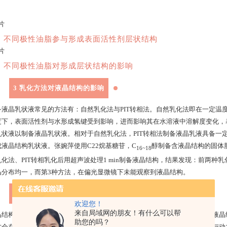
。
2 不同极性油脂参与形成表面活性剂层状结构
3 不同极性油脂对形成层状结构的影响
3 乳化方法对液晶结构的影响
备液晶乳状液常见的方法有：自然乳化法与PIT转相法。自然乳化法即在一定温度
度下，表面活性剂与水形成氢键受到影响，进而影响其在水溶液中溶解度变化，表
乳状液以制备液晶乳状液。相对于自然乳化法，PIT转相法制备液晶乳液具备一
成液晶结构乳状液。张婉萍使用C22烷基糖苷，C
醇制备含液晶结构的固体
16~18
乳化法、PIT转相乳化后用超声波处理1 min制备液晶结构，结果发现：前两种
晶分布均一，而第3种方法，在偏光显微镜下未能观察到液晶结构。
4 液晶结构的形成
欢迎您！
来自局域网的朋友！有什么可以帮
晶结构的形成是一个缓慢的过程，冷却搅拌过程中，通过偏光显微镜观察，液晶
助您的吗？
才会在油水界面有序排列，形成马耳他十字液晶。这一问题的理解从热力学与动