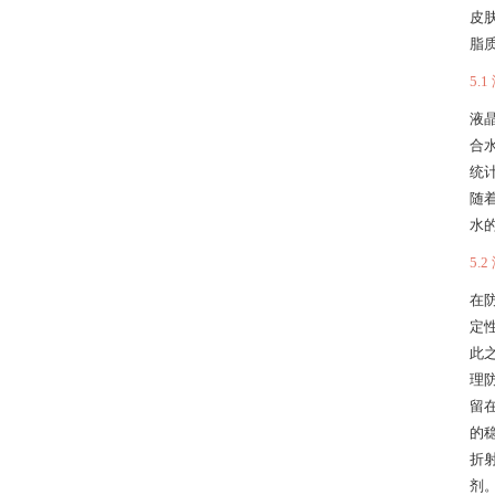
皮
脂
5.
液
合
统
随
水
5.
在
定
此之
理
留
的
折
剂