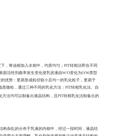
下，将油相加入水相中，均质均匀；PIT转相法即在不同
面活性剂曲率发生变化使乳状液由W/O变化为O/W类型
定的优势：更易形成粒径较小且均一的乳化粒子，更易于
脂质微粒，通过三种不同的乳化方法：PIT转相乳化法、自
乳化方法均可以制备出液晶结构，且PIT转相乳化法制备出的
结构杂乱的分布于乳液的内相中，经过一段时间，液晶结
力学两个方面理解，乳化剂的无规则热运动是液晶结构的