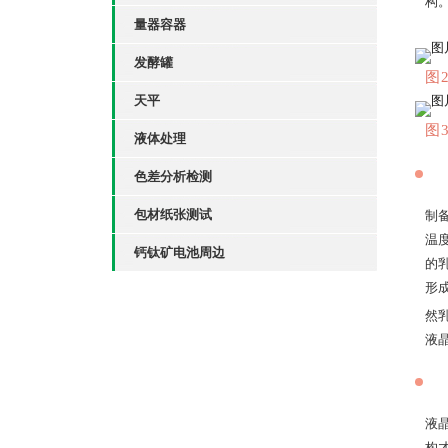
构
量器容器
发酵罐
图
天平
图
液体处理
色差分析检测
包材纸张测试
制
温
钙钛矿电池周边
的
形
然
液
液
构