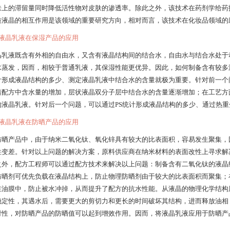
肤上的滞留量同时降低活性物对皮肤的渗透率。除此之外，该技术在药剂学给药
质液晶的相互作用是该领域的重要研究方向，相对而言，该技术在化妆品领域的
1 液晶乳液在保湿产品的应用
晶乳液既含有外相的自由水，又含有液晶结构间的结合水，自由水与结合水处于
水蒸发，因而，相较于普通乳液，其保湿性能更优异。因此，如何制备含有较多
计形成液晶结构的多少、测定液晶乳液中结合水的含量就极为重要。针对前一个
着配方中含水量的增加，层状液晶双分子层中结合水的含量逐渐增加；在工艺方
的液晶乳液。针对后一个问题，可以通过PS统计形成液晶结构的多少、通过热
2 液晶乳液在防晒产品的应用
防晒产品中，由于纳米二氧化钛、氧化锌具有较大的比表面积，容易发生聚集，
性变差。针对以上问题的解决方案，原料供应商在纳米材料的表面改性上寻求解
外，配方工程师可以通过配方技术来解决以上问题：制备含有二氧化钛的液晶结构乳液，通过Fr
防晒剂可优先负载在液晶结构上，防止物理防晒剂由于较大的比表面积而聚集；
在油膜中，防止被水冲掉，从而提升了配方的抗水性能。从液晶的物理化学结构
稳定性，其遇水后，需要更大的剪切力和更长的时间破坏其结构，进而释放油相
射性，对防晒产品的防晒值可以起到增效作用。因而，将液晶乳液应用于防晒产
。