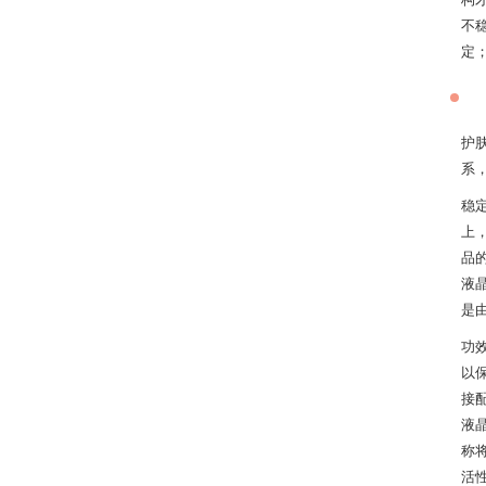
不
定
护
系
稳
上
品
液
是
功
以
接
液晶
称
活