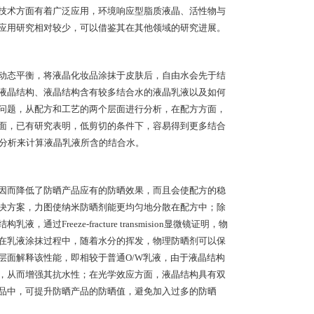
技术方面有着广泛应用，环境响应型脂质液晶、活性物与
应用研究相对较少，可以借鉴其在其他领域的研究进展。
动态平衡，将液晶化妆品涂抹于皮肤后，自由水会先于结
液晶结构、液晶结构含有较多结合水的液晶乳液以及如何
问题，从配方和工艺的两个层面进行分析，在配方方面，
面，已有研究表明，低剪切的条件下，容易得到更多结合
重分析来计算液晶乳液所含的结合水。
因而降低了防晒产品应有的防晒效果，而且会使配方的稳
决方案，力图使纳米防晒剂能更均匀地分散在配方中；除
eeze-fracture transmision显微镜证明，物
在乳液涂抹过程中，随着水分的挥发，物理防晒剂可以保
层面解释该性能，即相较于普通O/W乳液，由于液晶结构
，从而增强其抗水性；在光学效应方面，液晶结构具有双
品中，可提升防晒产品的防晒值，避免加入过多的防晒