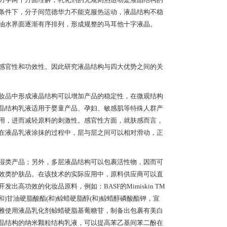
条件下，分子间范德华力不能克服热运动，液晶结构不稳
油水界面逐渐有序排列，形成规整的马耳他十字液晶。
感官性和功效性。因此研究液晶结构与四大优势之间的关
妆品中形成液晶结构可以增加产品的稳定性，在微观结构
晶结构乳液适用于婴童产品、孕妇、敏感肌等特殊人群产
用，进而减轻原料的刺激性。感官性方面，就肤感而言，
在液晶乳液涂抹的过程中，层与层之间可以相对滑动，正
湿类产品；另外，多层液晶结构可以包裹活性物，因而可
效类护肤品。在该技术的实际应用中，原料供应商可以直
功效的化妆品原料，例如：BASF的Mimiskin TM
(和)甘油硬脂酸酯(和)鲸蜡硬脂醇(和)鲸蜡醇磷酸酯钾，宣
雅使用液晶乳化剂鲸蜡硬脂基葡糖苷，制备出包裹有美白
晶结构的纳米颗粒结构乳液，可以提高苯乙基间苯二酚在