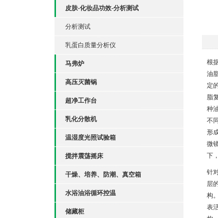
皮肤-化妆品功效-分析测试
分析测试
乳蛋白质量分析仪
根
马弗炉
油
高压灭菌锅
定
脂
超净工作台
种
乳化分散机
不
形
温湿度光照试验箱
微
下
搅拌震荡摇床
针
干燥、培养、防潮、真空箱
层
水浴油浴循环控温
构
表
储藏柜