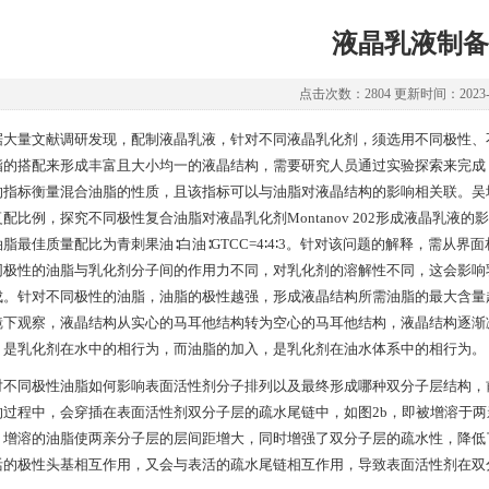
液晶乳液制备
点击次数：2804 更新时间：2023-0
据大量文献调研发现，配制液晶乳液，针对不同液晶乳化剂，须选用不同极性、不
脂的搭配来形成丰富且大小均一的液晶结构，需要研究人员通过实验探索来完成
的指标衡量混合油脂的性质，且该指标可以与油脂对液晶结构的影响相关联。吴
复配比例，探究不同极性复合油脂对液晶乳化剂Montanov 202形成液晶乳
油脂最佳质量配比为青刺果油∶白油∶GTCC=4∶4∶3。针对该问题的解释，需
同极性的油脂与乳化剂分子间的作用力不同，对乳化剂的溶解性不同，这会影响
成。针对不同极性的油脂，油脂的极性越强，形成液晶结构所需油脂的最大含量
镜下观察，液晶结构从实心的马耳他结构转为空心的马耳他结构，液晶结构逐渐
，是乳化剂在水中的相行为，而油脂的加入，是乳化剂在油水体系中的相行为。
对不同极性油脂如何影响表面活性剂分子排列以及最终形成哪种双分子层结构，
的过程中，会穿插在表面活性剂双分子层的疏水尾链中，如图2b，即被增溶于两亲
。增溶的油脂使两亲分子层的层间距增大，同时增强了双分子层的疏水性，降低
活的极性头基相互作用，又会与表活的疏水尾链相互作用，导致表面活性剂在双分