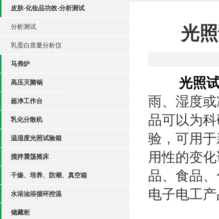
皮肤-化妆品功效-分析测试
分析测试
光照
乳蛋白质量分析仪
马弗炉
光照
高压灭菌锅
雨、湿度或
超净工作台
品可以为科
乳化分散机
验，可用于
温湿度光照试验箱
用性的变化
搅拌震荡摇床
品、食品、
干燥、培养、防潮、真空箱
电子电工产
水浴油浴循环控温
储藏柜