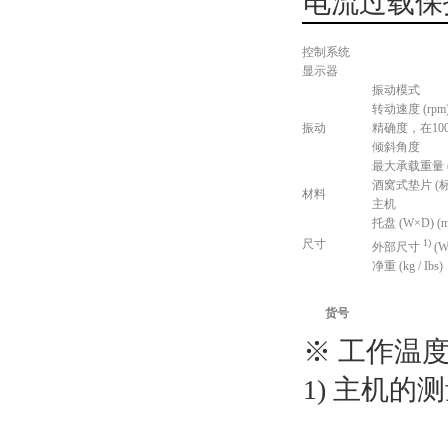
电流过载保
控制系统
显示器
振动模式
转动速度 (rpm
振动
精确度，在100
倾斜角度
最大承载重量 (kg
酒窝式垫片 (标
材料
主机
托盘 (W×D) (mm
尺寸
1)
外部尺寸
(W
净重 (kg / Ibs)
货号
※ 工作温度
1) 主机