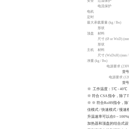
安全
过温保护
电流保护
电机
定时
最大承载重量 (kg / Ibs)
形状
顶盘
材料
尺寸 (Ø or WxD) (mm 
形状
主机
材料
尺寸 (WxDxH) (mm / 
净重 (kg / Ibs)
电源要求 (230V,
货号
电源要求 (120V
货号
※ 工作温度：5℃ - 40
※ 符合 CSA 指令，除了T
※ ※ 符合RoHS指令，除了TS
佳模式 / 快速模式 / 慢速
升温速率可以在0 ~ 10
加热器和顶盘的结合式设