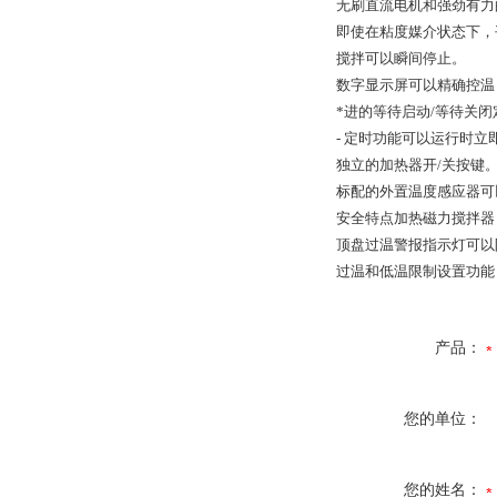
无刷直流电机和强劲有力
即使在粘度媒介状态下，
搅拌可以瞬间停止。
数字显示屏可以精确控温
*进的等待启动/等待关
- 定时功能可以运行时
独立的加热器开/关按键
标配的外置温度感应器可以
安全特点加热磁力搅拌器
顶盘过温警报指示灯可以
过温和低温限制设置功能
产品：
您的单位：
您的姓名：