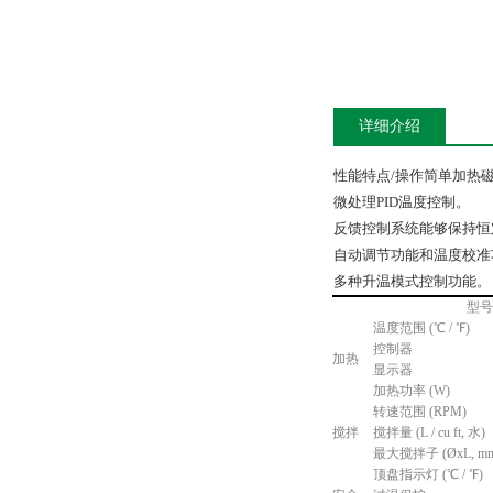
详细介绍
性能特点/操作简单加热
微处理PID温度控制。
反馈控制系统能够保持恒
自动调节功能和温度校准
多种升温模式控制功能。
型号
温度范围 (℃ / ℉)
控制器
加热
显示器
加热功率 (W)
转速范围 (RPM)
搅拌
搅拌量 (L / cu ft, 水)
最大搅拌子 (ØxL, mm /
顶盘指示灯 (℃ / ℉)