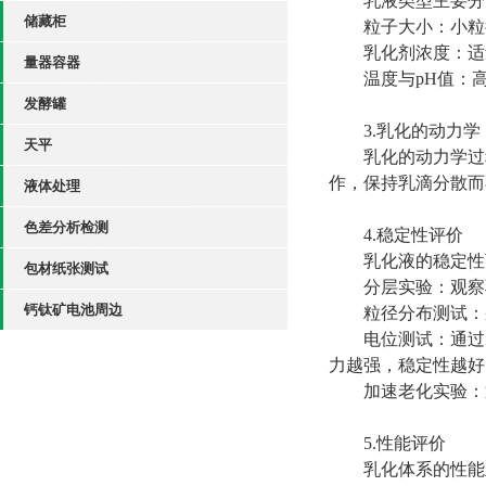
乳液类型主要分为油
储藏柜
粒子大小：小粒径
乳化剂浓度：适量
量器容器
温度与pH值：高
发酵罐
3.乳化的动力学
天平
乳化的动力学过程
作，保持乳滴分散而
液体处理
色差分析检测
4.稳定性评价
乳化液的稳定性可
包材纸张测试
分层实验：观察乳
钙钛矿电池周边
粒径分布测试：采
电位测试：通过Ze
力越强，稳定性越好
加速老化实验：通
5.性能评价
乳化体系的性能主