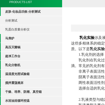
PRODUCTS LIST
皮肤-化妆品功效-分析测试
分析测试
乳蛋白质量分析仪
乳化实验
涉及
马弗炉
这些多相体系的稳定
高压灭菌锅
质。以下是
乳化实验
1.乳化剂的选择
超净工作台
乳化剂在乳化过程
乳化分散机
滴。常见的乳化剂有
非离子表面活性剂
温湿度光照试验箱
阴离子表面活性剂
两性表面活性剂：
搅拌震荡摇床
选择合适的乳化剂
干燥、培养、防潮、真空箱
2.乳液类型与稳
水浴油浴循环控温