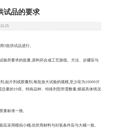
供试品的要求
2-25
用3批供试品进行。
试验所要求的批量;原料药合成工艺路线、方法、步骤应与
如片剂或胶囊剂,每批放大试验的规模,至少应为10000片
需总量的10倍。特殊品种、特殊剂型所需数量,根据具体情况
质童标准一致。
装应采用模拟小桶,但所用材料与封装条件应与大桶一致。