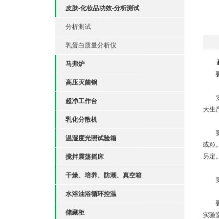
皮肤-化妆品功效-分析测试
分析测试
乳蛋白质量分析仪
马弗炉
要求
高压灭菌锅
要求
超净工作台
大生
乳化分散机
要求
温湿度光照试验箱
或粒
另定
搅拌震荡摇床
干燥、培养、防潮、真空箱
要求
水浴油浴循环控温
要求
储藏柜
实验