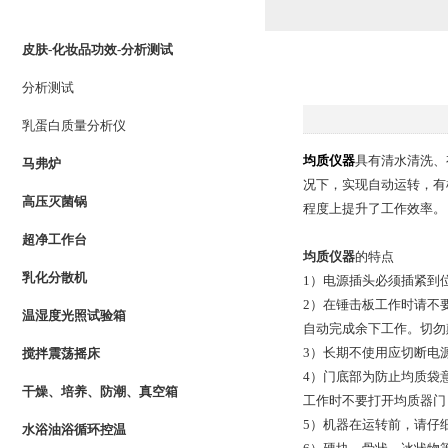
PRODUCTS LIST
皮肤-化妆品功效-分析测试
分析测试
乳蛋白质量分析仪
均质仪器
具有清水清洗、
马弗炉
况下，实现自动运转，有
高压灭菌锅
程度上提升了工作效率。
超净工作台
均质仪器
的特点
乳化分散机
1）电源插头必须插紧到
2）在锤击板工作时请不
温湿度光照试验箱
自动完成余下工作。切勿
3）长期不使用应切断电
搅拌震荡摇床
4）门底部为防止均质袋
干燥、培养、防潮、真空箱
工作时不要打开均质器门
5）机器在运转前，请仔
水浴油浴循环控温