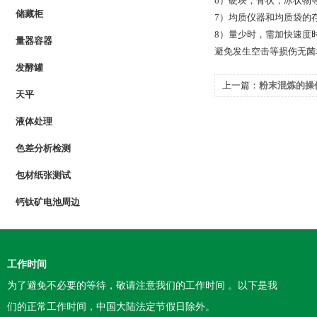
6）硬块，骨状，冰状物
储藏柜
7）均质仪器和均质袋的
8）量少时，需加快速度
量器容器
避免发生空击等损伤无菌
发酵罐
上一篇：
粉末混炼的操
天平
液体处理
色差分析检测
包材纸张测试
钙钛矿电池周边
工作时间
为了避免不必要的等待，敬请注意我们的工作时间 。以下是我
们的正常工作时间，中国大陆法定节假日除外。