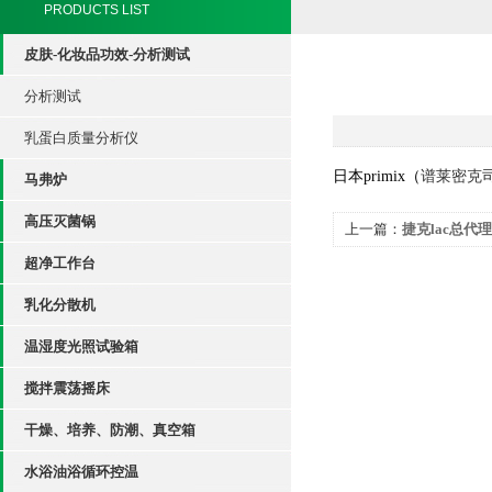
PRODUCTS LIST
皮肤-化妆品功效-分析测试
分析测试
乳蛋白质量分析仪
日本primix（
谱莱密克
马弗炉
高压灭菌锅
上一篇：
捷克lac总代理
超净工作台
乳化分散机
温湿度光照试验箱
搅拌震荡摇床
干燥、培养、防潮、真空箱
水浴油浴循环控温