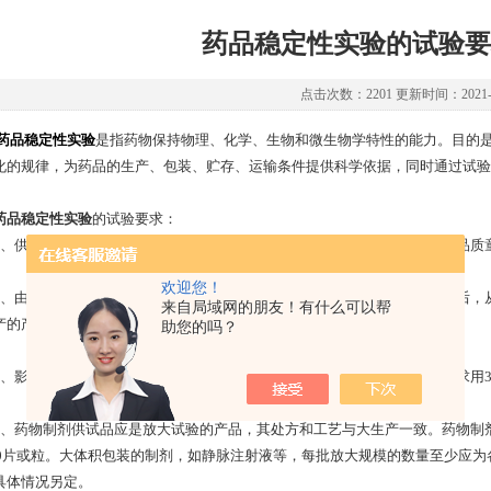
药品稳定性实验的试验要
点击次数：2201 更新时间：2021-0
药品稳定性实验
是指药物保持物理、化学、生物和微生物学特性的能力。目的
化的规律，为药品的生产、包装、贮存、运输条件提供科学依据，同时通过试验
药品稳定性实验
的试验要求：
供试品的质量标准应与临床前研究及临床试验和规模生产所使用的供试品质
欢迎您！
由于放大试验比规模生产的数量要小，故药品注册申请人应在获得批准后，从
来自局域网的朋友！有什么可以帮
产的产品仍需进行加速与长期稳定性试验。
助您的吗？
影响因素试验用供试品进行（原料药或制剂）。加速试验与长期试验要求用3
药物制剂供试品应是放大试验的产品，其处方和工艺与大生产一致。药物制剂
000片或粒。大体积包装的制剂，如静脉注射液等，每批放大规模的数量至少应
具体情况另定。