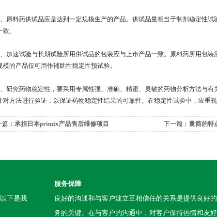
原料药供试品应是达到一定规模生产的产品。供试品量相当于制剂稳定性试验
一致。
加速试验与长期试验所用供试品的包装应与上市产品一致。原料药所用包装应
规模的产品仅可用作辅助性稳定性预试验。
研究药物稳定性，要采用专属性强、准确、精密、灵敏的药物分析方法与有关
并对方法进行验证，以保证药物稳定性结果的可靠性。在稳定性试验中，应重视
一篇：
承担日本primix产品售后维修项目
下一篇：
量筒的特
服务保障
。以下是我
良好的沟通和与客户建立互相信任的关系是提供良好的
务的关键。在与客户的沟通中，对客户保持热情和友好