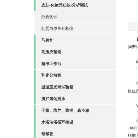
皮肤-化妆品功效-分析测试
分析测试
乳蛋白质量分析仪
马弗炉
间变
高压灭菌锅
超净工作台
1、
乳化分散机
2、
温湿度光照试验箱
模生
搅拌震荡摇床
3、
干燥、培养、防潮、真空箱
4、
水浴油浴循环控温
10
储藏柜
根据