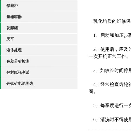
储藏柜
量器容器
乳化均质的维修保
发酵罐
1、启动和加压步
天平
2、使用后，应及
液体处理
一次开机正常工作。
色差分析检测
3、如较长时间停用
包材纸张测试
钙钛矿电池周边
4、经常检查齿轮
圈。
5、每季度进行一
6、清洗时不得使