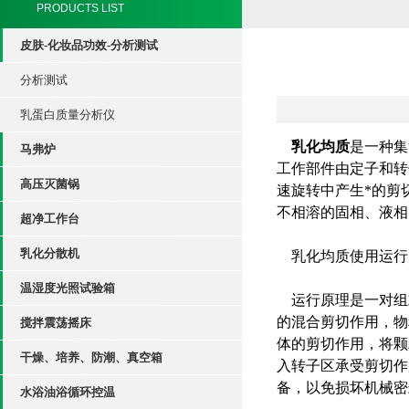
PRODUCTS LIST
皮肤-化妆品功效-分析测试
分析测试
乳蛋白质量分析仪
乳化均质
是一种集
马弗炉
工作部件由定子和转
高压灭菌锅
速旋转中产生*的剪
不相溶的固相、液相
超净工作台
乳化分散机
乳化均质使用运行
温湿度光照试验箱
运行原理是一对组
的混合剪切作用，物
搅拌震荡摇床
体的剪切作用，将颗
干燥、培养、防潮、真空箱
入转子区承受剪切作
备，以免损坏机械密
水浴油浴循环控温