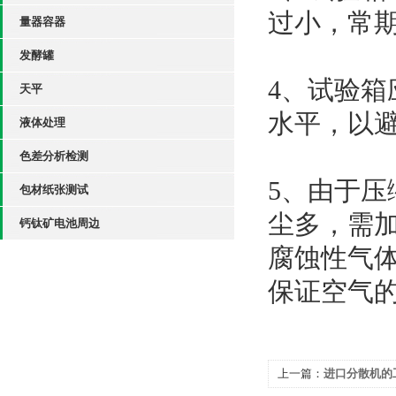
过小，常
量器容器
发酵罐
4、
试验箱
天平
水平，以
液体处理
色差分析检测
5、
由于压
包材纸张测试
尘多，需
钙钛矿电池周边
腐蚀性气
保证空气
上一篇：
进口分散机的